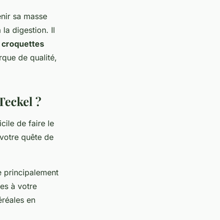
nir sa masse
la digestion. Il
s
croquettes
rque de qualité,
Teckel ?
cile de faire le
 votre quête de
re principalement
es à votre
éréales en