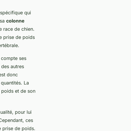
 spécifique qui
 sa
colonne
e race de chien.
e prise de poids
rtébrale.
en compte ses
é des autres
 est donc
 quantités. La
 poids et de son
alité, pour lui
. Cependant, ces
 prise de poids.