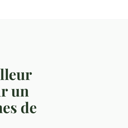
lleur
ur un
mes de