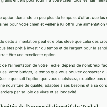
 grains entiers pour fournir à votre chien tous les nutriments
e option demande un peu plus de temps et d’effort que les 
ner pour votre chien et veiller à lui offrir une alimentation 
de cette alimentation peut être plus élevé que celui des cro
us êtes prêt à investir du temps et de l’argent pour la sant
rrait être une excellente option.
ix de l’alimentation de votre Teckel dépend de nombreux fac
ques, votre budget, le temps que vous pouvez consacrer à l
elle que soit l’option que vous choisissez, n’oubliez pas q
r une nourriture de qualité, adaptée à ses besoins et à sa con
rciera par sa joie de vivre et sa longévité !
larités de l’appareil digestif du Teckel