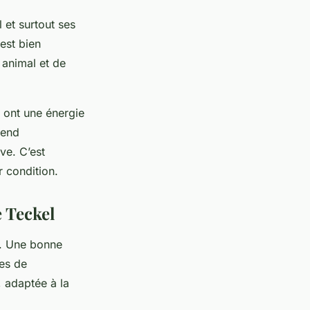
l et surtout ses
est bien
animal et de
s ont une énergie
rend
ve. C’est
r condition.
 Teckel
é. Une bonne
ues de
, adaptée à la