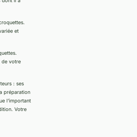
 dont il a
croquettes.
variée et
quettes.
é de votre
teurs : ses
a préparation
ue l’important
dition. Votre