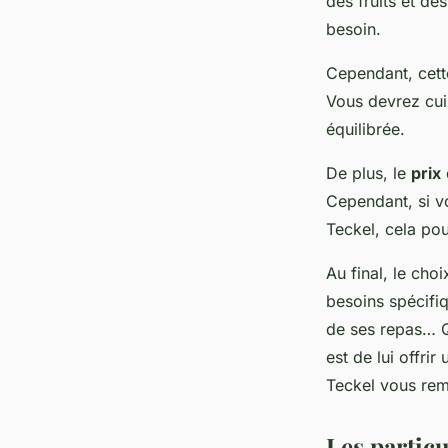
des fruits et des
besoin.
Cependant, cett
Vous devrez cuisi
équilibrée.
De plus, le
prix
Cependant, si vo
Teckel, cela pou
Au final, le cho
besoins spécifi
de ses repas… Qu
est de lui offri
Teckel vous reme
Les particu