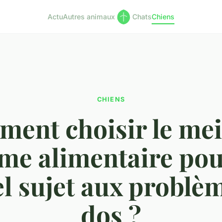
Actu
Autres animaux
Chats
Chiens
CHIENS
ent choisir le mei
me alimentaire po
l sujet aux problè
dos ?