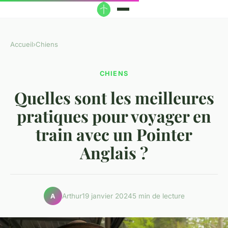
Accueil
›
Chiens
CHIENS
Quelles sont les meilleures
pratiques pour voyager en
train avec un Pointer
Anglais ?
Arthur
19 janvier 2024
5 min de lecture
A