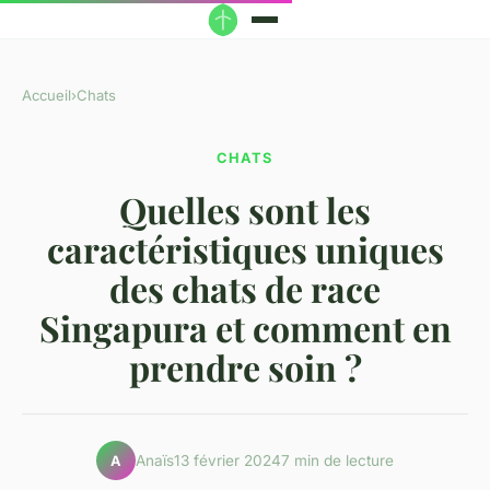
Accueil
›
Chats
CHATS
Quelles sont les
caractéristiques uniques
des chats de race
Singapura et comment en
prendre soin ?
Anaïs
13 février 2024
7 min de lecture
A