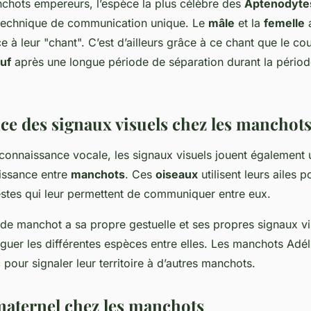
nchots empereurs, l’espèce la plus célèbre des
Aptenodyte
technique de communication unique. Le
mâle
et la
femelle
a
e à leur "chant". C’est d’ailleurs grâce à ce chant que le cou
uf
après une longue période de séparation durant la pério
ce des signaux visuels chez les manchot
connaissance vocale, les signaux visuels jouent également u
issance entre
manchots
. Ces
oiseaux
utilisent leurs ailes p
estes qui leur permettent de communiquer entre eux.
e manchot a sa propre gestuelle et ses propres signaux vis
guer les différentes espèces entre elles. Les manchots Adé
c pour signaler leur territoire à d’autres manchots.
 maternel chez les manchots