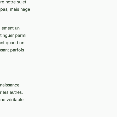
e notre sujet
 pas, mais nage
alement un
stinguer parmi
nant quand on
sant parfois
nnaissance
 les autres.
une véritable