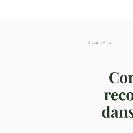
Accueil
›
Actu
Com
reco
dans