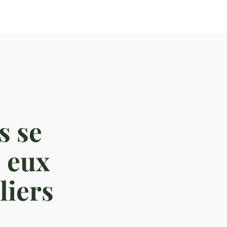
s se
e eux
liers