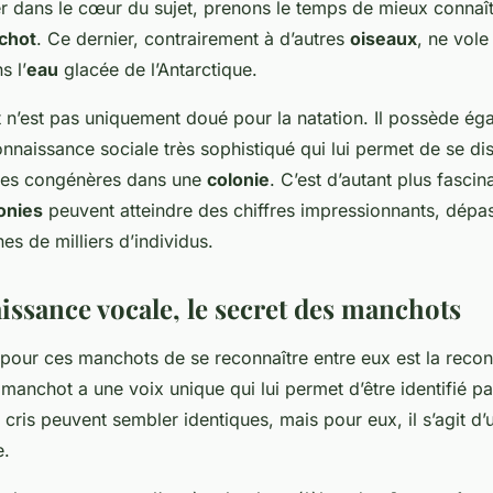
r dans le cœur du sujet, prenons le temps de mieux connaîtr
chot
. Ce dernier, contrairement à d’autres
oiseaux
, ne vole
 l’
eau
glacée de l’Antarctique.
 n’est pas uniquement doué pour la natation. Il possède ég
naissance sociale très sophistiqué qui lui permet de se di
 ses congénères dans une
colonie
. C’est d’autant plus fasci
onies
peuvent atteindre des chiffres impressionnants, dépas
nes de milliers d’individus.
issance vocale, le secret des manchots
our ces manchots de se reconnaître entre eux est la reco
anchot a une voix unique qui lui permet d’être identifié par
 cris peuvent sembler identiques, mais pour eux, il s’agit d’
e.