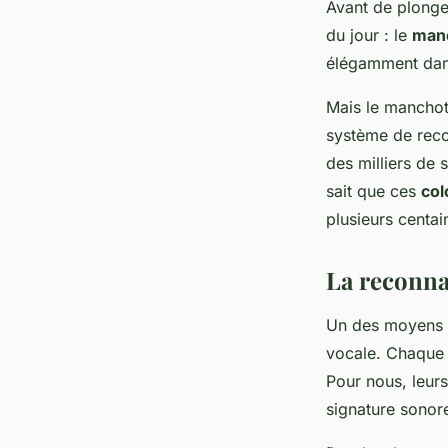
Avant de plonge
du jour : le
man
élégamment dans
Mais le manchot
système de recon
des milliers de
sait que ces
col
plusieurs centai
La reconna
Un des moyens p
vocale. Chaque m
Pour nous, leurs
signature sonor