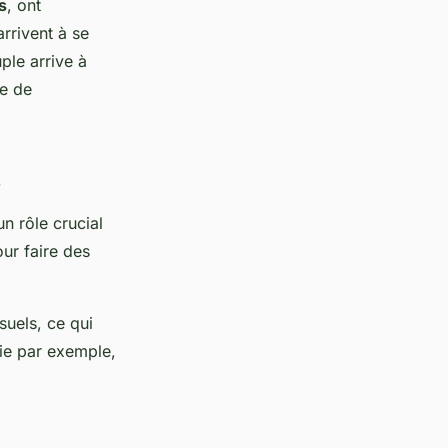
s
, ont
rrivent à se
ple arrive à
de de
s
n rôle crucial
our faire des
uels, ce qui
lie par exemple,