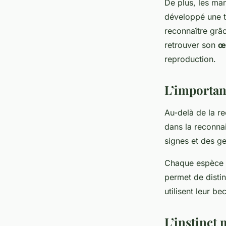
De plus, les ma
développé une 
reconnaître grâc
retrouver son
œ
reproduction.
L’importan
Au-delà de la re
dans la reconna
signes et des g
Chaque espèce d
permet de distin
utilisent leur be
L’instinct