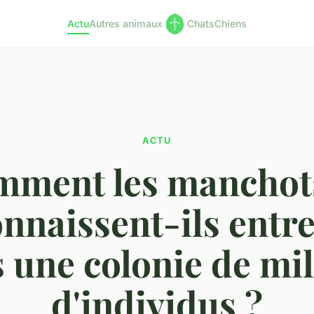
Actu
Autres animaux
Chats
Chiens
ACTU
ment les manchot
nnaissent-ils entr
 une colonie de mil
d'individus ?