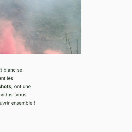
et blanc se
nt les
hots
, ont une
dividus. Vous
uvrir ensemble !