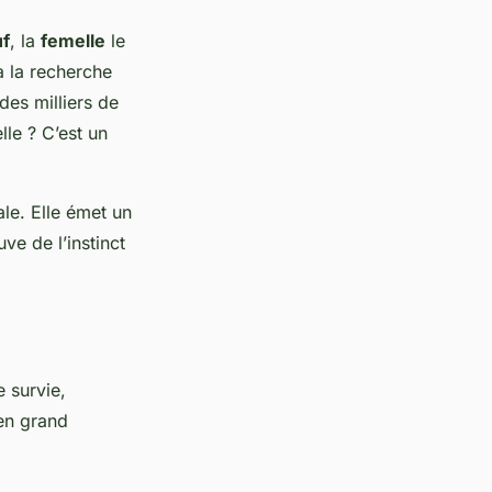
f
, la
femelle
le
à la recherche
des milliers de
le ? C’est un
ale. Elle émet un
ve de l’instinct
 survie,
 en grand