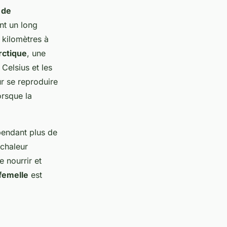
 de
nt un long
 kilomètres à
rctique
, une
Celsius et les
r se reproduire
orsque la
pendant plus de
 chaleur
e nourrir et
 femelle
est