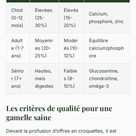
Chiot
Élevées
Élevés
Calcium,
(0-12
(25-
(15-
phosphore, zinc
mois)
30%)
20%)
Adult
Moyenn
Modér
Équilibre
e (1-7
es (20-
és (10-
calcium/phosph
ans)
25%)
12%)
ore
Sénio
Hautes,
Faible
Glucosamine,
r (7+
mais
s (8-
chondroïtine,
ans)
digestes
10%)
oméga-3
Les critères de qualité pour une
gamelle saine
Devant la profusion d’offres en croquettes, il est