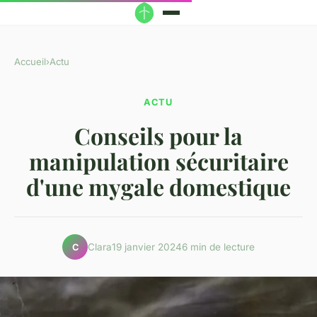
Accueil
›
Actu
ACTU
Conseils pour la
manipulation sécuritaire
d'une mygale domestique
Clara
19 janvier 2024
6 min de lecture
C